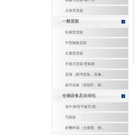
阁楼式货架/钢平台
立体库货架
一般货架
轻量型货架
中型隔板货架
次重型货架
手摇式货架/密集柜
卖场（图书货架，音像...
超市设备（促销车，购...
仓储设备及自动化
地牛/静音平板车/双...
巧固架
折叠料箱（仓储笼、物...