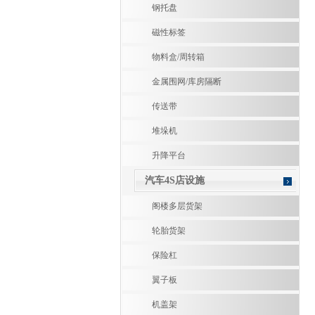
钢托盘
磁性标签
物料盒/周转箱
金属围网/库房隔断
传送带
堆垛机
升降平台
汽车4S店设施
阁楼多层货架
轮胎货架
保险杠
翼子板
机盖架