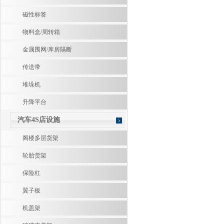
磁性标签
物料盒/周转箱
金属围网/库房隔断
传送带
堆垛机
升降平台
汽车4S店设施
阁楼多层货架
轮胎货架
保险杠
翼子板
机盖架