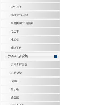
磁性标签
物料盒/周转箱
金属围网/库房隔断
传送带
堆垛机
升降平台
汽车4S店设施
阁楼多层货架
轮胎货架
保险杠
翼子板
机盖架