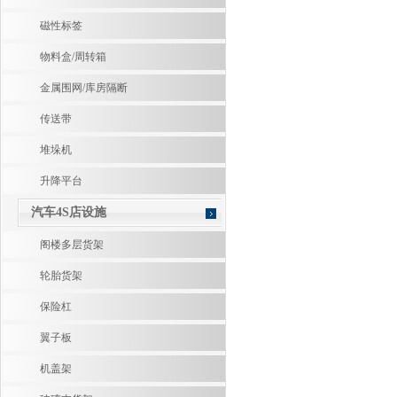
磁性标签
物料盒/周转箱
金属围网/库房隔断
传送带
堆垛机
升降平台
汽车4S店设施
阁楼多层货架
轮胎货架
保险杠
翼子板
机盖架