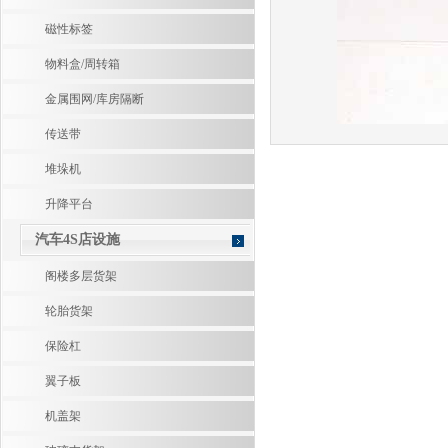
磁性标签
物料盒/周转箱
金属围网/库房隔断
传送带
堆垛机
升降平台
汽车4S店设施
阁楼多层货架
轮胎货架
保险杠
翼子板
机盖架