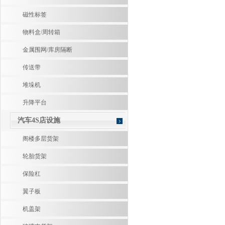
磁性标签
物料盒/周转箱
金属围网/库房隔断
传送带
堆垛机
升降平台
汽车4S店设施
阁楼多层货架
轮胎货架
保险杠
翼子板
机盖架