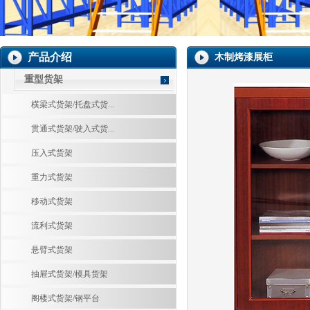
产品介绍
木制烤漆展柜
重型货架
横梁式货架/托盘式货...
贯通式货架/驶入式货...
压入式货架
重力式货架
移动式货架
流利式货架
悬臂式货架
抽屉式货架/模具货架
阁楼式货架/钢平台