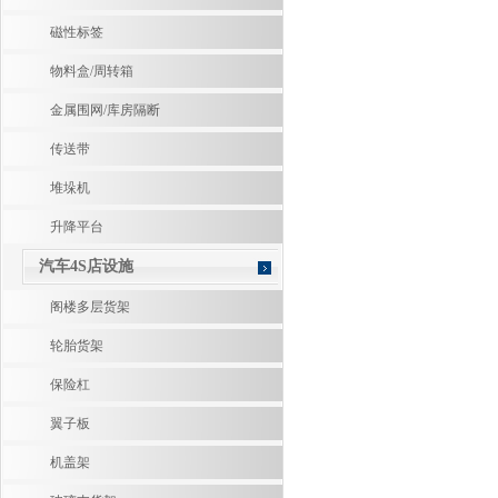
磁性标签
物料盒/周转箱
金属围网/库房隔断
传送带
堆垛机
升降平台
汽车4S店设施
阁楼多层货架
轮胎货架
保险杠
翼子板
机盖架